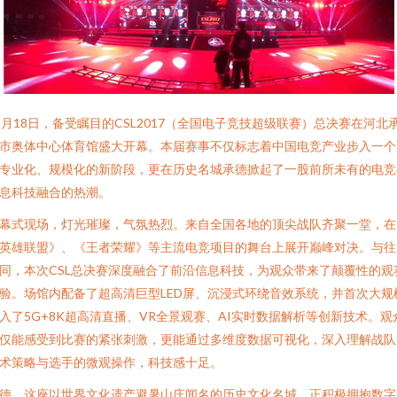
1月18日，备受瞩目的CSL2017（全国电子竞技超级联赛）总决赛在河北
市奥体中心体育馆盛大开幕。本届赛事不仅标志着中国电竞产业步入一个
专业化、规模化的新阶段，更在历史名城承德掀起了一股前所未有的电竞
息科技融合的热潮。
幕式现场，灯光璀璨，气氛热烈。来自全国各地的顶尖战队齐聚一堂，在
英雄联盟》、《王者荣耀》等主流电竞项目的舞台上展开巅峰对决。与往
同，本次CSL总决赛深度融合了前沿信息科技，为观众带来了颠覆性的观
验。场馆内配备了超高清巨型LED屏、沉浸式环绕音效系统，并首次大规
入了5G+8K超高清直播、VR全景观赛、AI实时数据解析等创新技术。观
仅能感受到比赛的紧张刺激，更能通过多维度数据可视化，深入理解战队
术策略与选手的微观操作，科技感十足。
德，这座以世界文化遗产避暑山庄闻名的历史文化名城，正积极拥抱数字