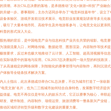
的浪潮。本次CSL总决赛的落地，是承德推动“文化+旅游+科技”产业融合
的关键一步。赛事期间，主办方还同步举办了“电竞科技嘉年华”，设立了
设备体验区、游戏开发前沿技术展示、电竞职业发展规划讲座等多元化板
，吸引了大量本地市民、高校学生及外地游客参与，让电竞文化以更亲民
科普的形式深入大众。
股热潮的背后，是中国电竞产业与信息科技产业共生共荣的缩影。电竞赛
为顶级流量入口，对网络传输、数据处理、图形渲染、内容制作等技术提
极致要求，反过来也极大地推动了云计算、人工智能、超高清视频等信息
在实际场景中的落地与应用。CSL2017总决赛如同一场大型的科技路演
了从高速稳定的网络保障，到智能化的赛事管理与内容制作，再到沉浸式
户体验等全链条技术解决方案。
内人士指出，此次承德成功举办CSL总决赛，不仅为城市打造了一张崭新
“电竞文旅”名片，也为二三线城市如何结合自身特色，发展数字经济提供
益借鉴。电竞不再仅仅是年轻人的娱乐方式，它正以赛事为核心，串联起
研发、硬件制造、内容制作、场馆运营、旅游消费等一整条新兴产业链，
推动区域经济转型升级和数字文化建设的重要力量。